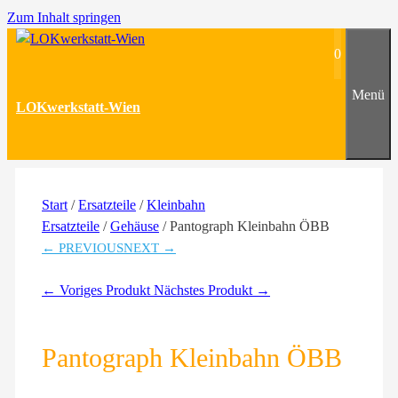
Zum Inhalt springen
0
Menü
LOKwerkstatt-Wien
Start
/
Ersatzteile
/
Kleinbahn
Ersatzteile
/
Gehäuse
/ Pantograph Kleinbahn ÖBB
← PREVIOUS
NEXT →
← Voriges Produkt
Nächstes Produkt →
Pantograph Kleinbahn ÖBB