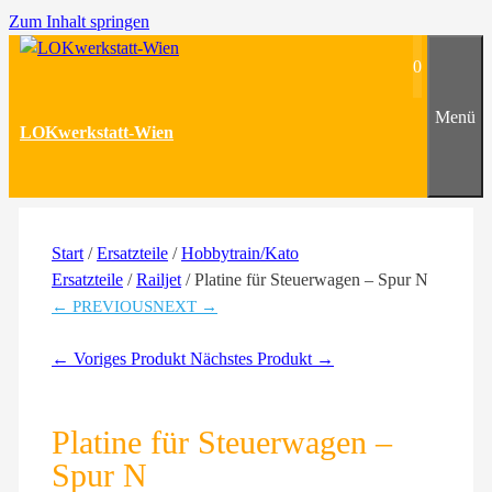
Zum Inhalt springen
0
Menü
LOKwerkstatt-Wien
Start
/
Ersatzteile
/
Hobbytrain/Kato
Ersatzteile
/
Railjet
/ Platine für Steuerwagen – Spur N
← PREVIOUS
NEXT →
← Voriges Produkt
Nächstes Produkt →
Platine für Steuerwagen –
Spur N