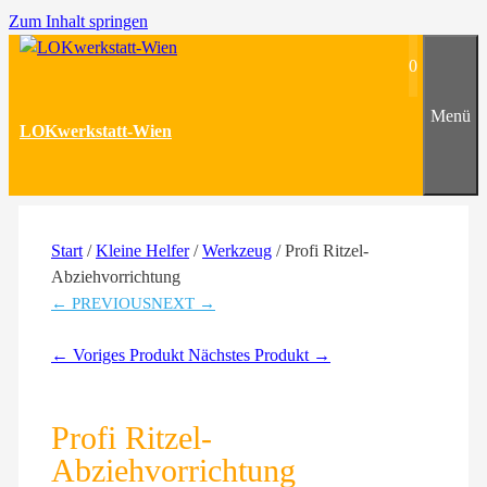
Zum Inhalt springen
0
Menü
LOKwerkstatt-Wien
Start
/
Kleine Helfer
/
Werkzeug
/ Profi Ritzel-
Abziehvorrichtung
← PREVIOUS
NEXT →
← Voriges Produkt
Nächstes Produkt →
Profi Ritzel-
Abziehvorrichtung