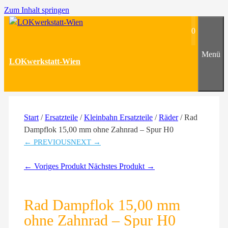
Zum Inhalt springen
0
Menü
LOKwerkstatt-Wien
Start
/
Ersatzteile
/
Kleinbahn Ersatzteile
/
Räder
/ Rad
Dampflok 15,00 mm ohne Zahnrad – Spur H0
← PREVIOUS
NEXT →
← Voriges Produkt
Nächstes Produkt →
Rad Dampflok 15,00 mm
ohne Zahnrad – Spur H0