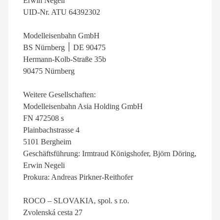
Erwin Negeli
UID-Nr. ATU 64392302
Modelleisenbahn GmbH
BS Nürnberg ׀ DE 90475
Hermann-Kolb-Straße 35b
90475 Nürnberg
Weitere Gesellschaften:
Modelleisenbahn Asia Holding GmbH
FN 472508 s
Plainbachstrasse 4
5101 Bergheim
Geschäftsführung: Irmtraud Königshofer, Björn Döring,
Erwin Negeli
Prokura: Andreas Pirkner-Reithofer
ROCO – SLOVAKIA, spol. s r.o.
Zvolenská cesta 27