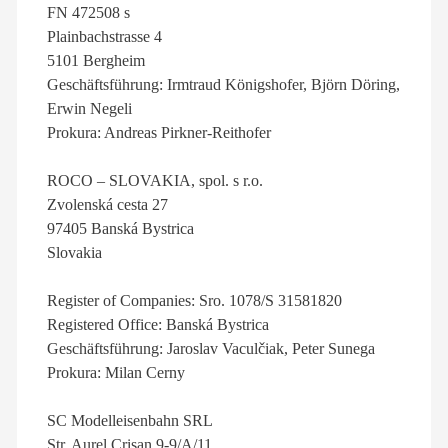
FN 472508 s
Plainbachstrasse 4
5101 Bergheim
Geschäftsführung: Irmtraud Königshofer, Björn Döring,
Erwin Negeli
Prokura: Andreas Pirkner-Reithofer
ROCO – SLOVAKIA, spol. s r.o.
Zvolenská cesta 27
97405 Banská Bystrica
Slovakia
Register of Companies: Sro. 1078/S 31581820
Registered Office: Banská Bystrica
Geschäftsführung: Jaroslav Vaculčiak, Peter Sunega
Prokura: Milan Cerny
SC Modelleisenbahn SRL
Str. Aurel Crisan 9-9/A/11