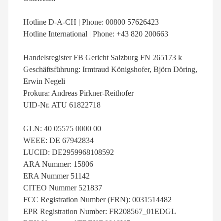
Hotline D-A-CH | Phone: 00800 57626423
Hotline International | Phone: +43 820 200663
Handelsregister FB Gericht Salzburg FN 265173 k
Geschäftsführung: Irmtraud Königshofer, Björn Döring,
Erwin Negeli
Prokura: Andreas Pirkner-Reithofer
UID-Nr. ATU 61822718
GLN: 40 05575 0000 00
WEEE: DE 67942834
LUCID: DE2959968108592
ARA Nummer: 15806
ERA Nummer 51142
CITEO Nummer 521837
FCC Registration Number (FRN): 0031514482
EPR Registration Number: FR208567_01EDGL