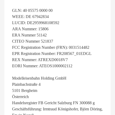
GLN: 40 05575 0000 00
WEEE: DE 67942834
LUCID: DE2959968108592
ARA Nummer: 15806
ERA Nummer 51142
CITEO Nummer 521837
FCC Registration Number (FRN): 0031514482
EPR Registration Number: FR208567_01EDGL
REX Nummer: ATREXD0018V7
EORI Nummer: ATEOS1000002112
Modelleisenbahn Holding GmbH
Plainbachstraße 4
5101 Bergheim
Österreich
Handelsregister FB Gericht Salzburg FN 300088 g
Geschäftsführung: Irmtraud Königshofer, Björn Döring,