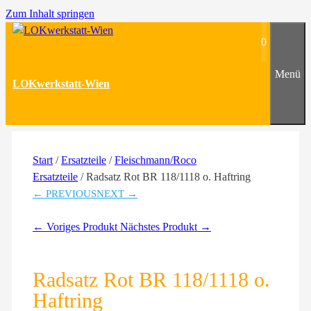
Zum Inhalt springen
0
Menü
LOKwerkstatt-Wien
Start
/
Ersatzteile
/
Fleischmann/Roco
Ersatzteile
/ Radsatz Rot BR 118/1118 o. Haftring
← PREVIOUS
NEXT →
← Voriges Produkt
Nächstes Produkt →
Radsatz Rot BR 118/1118 o.
Haftring