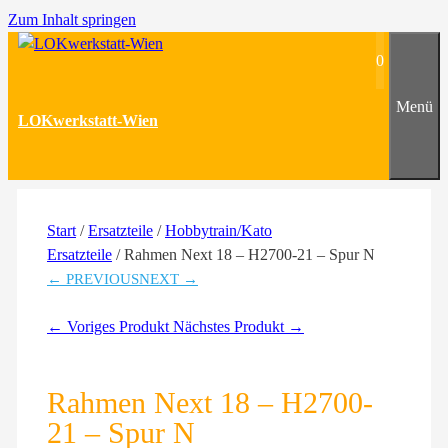
Zum Inhalt springen
0
Menü
LOKwerkstatt-Wien
Start
/
Ersatzteile
/
Hobbytrain/Kato
Ersatzteile
/ Rahmen Next 18 – H2700-21 – Spur N
← PREVIOUS
NEXT →
← Voriges Produkt
Nächstes Produkt →
Rahmen Next 18 – H2700-
21 – Spur N