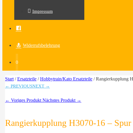
Impressum
Facebook
Widerrufsbelehrung
0
Start
/
Ersatzteile
/
Hobbytrain/Kato Ersatzteile
/ Rangierkupplung 
← PREVIOUS
NEXT →
← Voriges Produkt
Nächstes Produkt →
Rangierkupplung H3070-16 – Spur