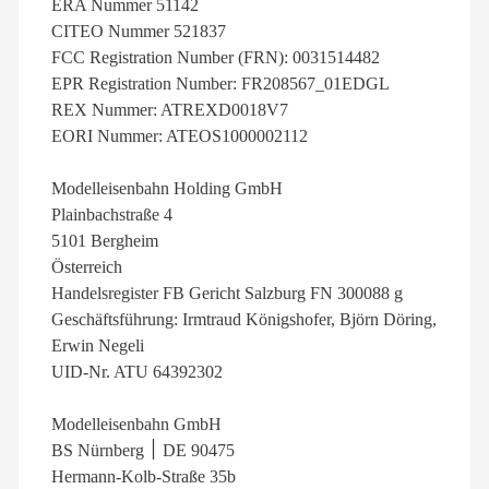
ERA Nummer 51142
CITEO Nummer 521837
FCC Registration Number (FRN): 0031514482
EPR Registration Number: FR208567_01EDGL
REX Nummer: ATREXD0018V7
EORI Nummer: ATEOS1000002112
Modelleisenbahn Holding GmbH
Plainbachstraße 4
5101 Bergheim
Österreich
Handelsregister FB Gericht Salzburg FN 300088 g
Geschäftsführung: Irmtraud Königshofer, Björn Döring,
Erwin Negeli
UID-Nr. ATU 64392302
Modelleisenbahn GmbH
BS Nürnberg ׀ DE 90475
Hermann-Kolb-Straße 35b