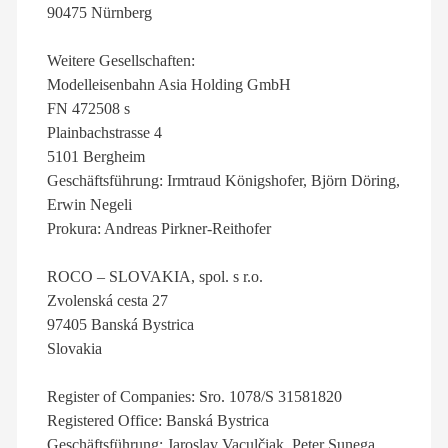
90475 Nürnberg
Weitere Gesellschaften:
Modelleisenbahn Asia Holding GmbH
FN 472508 s
Plainbachstrasse 4
5101 Bergheim
Geschäftsführung: Irmtraud Königshofer, Björn Döring,
Erwin Negeli
Prokura: Andreas Pirkner-Reithofer
ROCO – SLOVAKIA, spol. s r.o.
Zvolenská cesta 27
97405 Banská Bystrica
Slovakia
Register of Companies: Sro. 1078/S 31581820
Registered Office: Banská Bystrica
Geschäftsführung: Jaroslav Vaculčiak, Peter Sunega