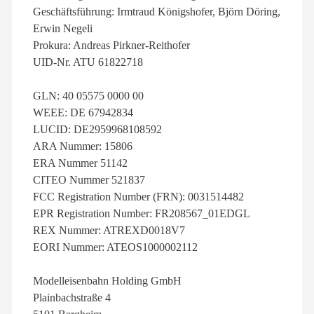
Geschäftsführung: Irmtraud Königshofer, Björn Döring,
Erwin Negeli
Prokura: Andreas Pirkner-Reithofer
UID-Nr. ATU 61822718
GLN: 40 05575 0000 00
WEEE: DE 67942834
LUCID: DE2959968108592
ARA Nummer: 15806
ERA Nummer 51142
CITEO Nummer 521837
FCC Registration Number (FRN): 0031514482
EPR Registration Number: FR208567_01EDGL
REX Nummer: ATREXD0018V7
EORI Nummer: ATEOS1000002112
Modelleisenbahn Holding GmbH
Plainbachstraße 4