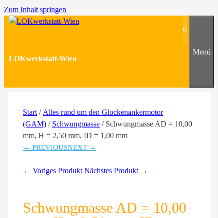
Zum Inhalt springen
0
Menü
LOKwerkstatt-Wien
Start
/
Alles rund um den Glockenankermotor
(GAM)
/
Schwungmasse
/ Schwungmasse AD = 10,00
mm, H = 2,50 mm, ID = 1,00 mm
← PREVIOUS
NEXT →
← Voriges Produkt
Nächstes Produkt →
Schwungmasse AD = 10,00