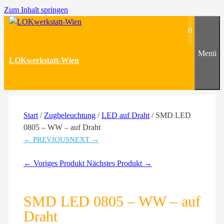
Zum Inhalt springen
0
Menü
LOKwerkstatt-Wien
Start
/
Zugbeleuchtung
/
LED auf Draht
/ SMD LED
0805 – WW – auf Draht
← PREVIOUS
NEXT →
← Voriges Produkt
Nächstes Produkt →
SMD LED 0805 – WW – auf
Draht