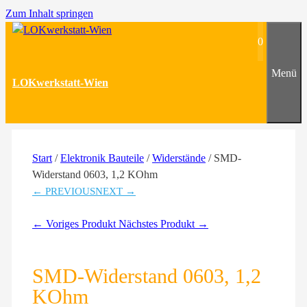
Zum Inhalt springen
0
Menü
LOKwerkstatt-Wien
Start
/
Elektronik Bauteile
/
Widerstände
/ SMD-
Widerstand 0603, 1,2 KOhm
← PREVIOUS
NEXT →
← Voriges Produkt
Nächstes Produkt →
SMD-Widerstand 0603, 1,2
KOhm