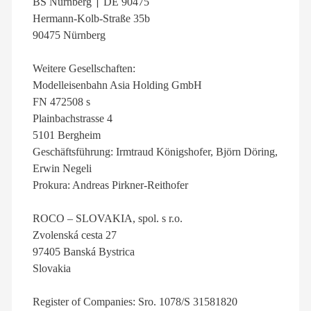
BS Nürnberg ׀ DE 90475
Hermann-Kolb-Straße 35b
90475 Nürnberg
Weitere Gesellschaften:
Modelleisenbahn Asia Holding GmbH
FN 472508 s
Plainbachstrasse 4
5101 Bergheim
Geschäftsführung: Irmtraud Königshofer, Björn Döring,
Erwin Negeli
Prokura: Andreas Pirkner-Reithofer
ROCO – SLOVAKIA, spol. s r.o.
Zvolenská cesta 27
97405 Banská Bystrica
Slovakia
Register of Companies: Sro. 1078/S 31581820