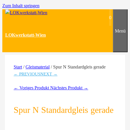
Zum Inhalt springen
0
Menü
LOKwerkstatt-Wien
Start
/
Gleismaterial
/ Spur N Standardgleis gerade
← PREVIOUS
NEXT →
← Voriges Produkt
Nächstes Produkt →
Spur N Standardgleis gerade