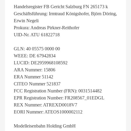
Handelsregister FB Gericht Salzburg FN 265173 k
Geschäftsführung: Irmtraud Königshofer, Björn Döring,
Erwin Negeli
Prokura: Andreas Pirkner-Reithofer
UID-Nr. ATU 61822718
GLN: 40 05575 0000 00
WEEE: DE 67942834
LUCID: DE2959968108592
ARA Nummer: 15806
ERA Nummer 51142
CITEO Nummer 521837
FCC Registration Number (FRN): 0031514482
EPR Registration Number: FR208567_01EDGL
REX Nummer: ATREXD0018V7
EORI Nummer: ATEOS1000002112
Modelleisenbahn Holding GmbH