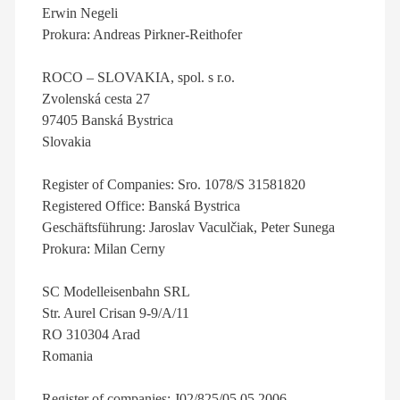
Erwin Negeli
Prokura: Andreas Pirkner-Reithofer
ROCO – SLOVAKIA, spol. s r.o.
Zvolenská cesta 27
97405 Banská Bystrica
Slovakia
Register of Companies: Sro. 1078/S 31581820
Registered Office: Banská Bystrica
Geschäftsführung: Jaroslav Vaculčiak, Peter Sunega
Prokura: Milan Cerny
SC Modelleisenbahn SRL
Str. Aurel Crisan 9-9/A/11
RO 310304 Arad
Romania
Register of companies: J02/825/05.05.2006