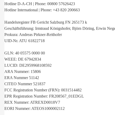
Hotline D-A-CH | Phone: 00800 57626423
Hotline International | Phone: +43 820 200663
Handelsregister FB Gericht Salzburg FN 265173 k
Geschäftsführung: Irmtraud Königshofer, Björn Döring, Erwin Nege
Prokura: Andreas Pirkner-Reithofer
UID-Nr. ATU 61822718
GLN: 40 05575 0000 00
WEEE: DE 67942834
LUCID: DE2959968108592
ARA Nummer: 15806
ERA Nummer 51142
CITEO Nummer 521837
FCC Registration Number (FRN): 0031514482
EPR Registration Number: FR208567_01EDGL
REX Nummer: ATREXD0018V7
EORI Nummer: ATEOS1000002112