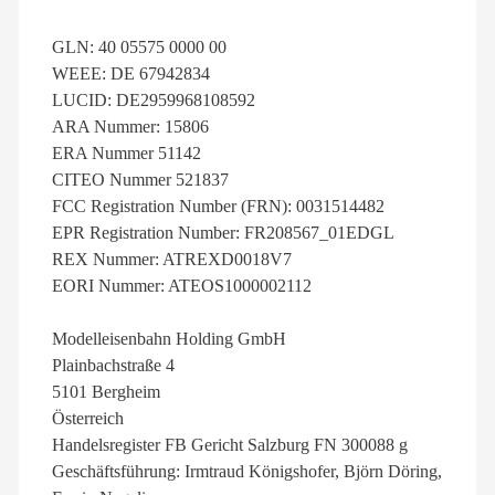
GLN: 40 05575 0000 00
WEEE: DE 67942834
LUCID: DE2959968108592
ARA Nummer: 15806
ERA Nummer 51142
CITEO Nummer 521837
FCC Registration Number (FRN): 0031514482
EPR Registration Number: FR208567_01EDGL
REX Nummer: ATREXD0018V7
EORI Nummer: ATEOS1000002112
Modelleisenbahn Holding GmbH
Plainbachstraße 4
5101 Bergheim
Österreich
Handelsregister FB Gericht Salzburg FN 300088 g
Geschäftsführung: Irmtraud Königshofer, Björn Döring,