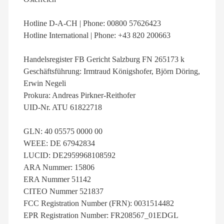
Hotline D-A-CH | Phone: 00800 57626423
Hotline International | Phone: +43 820 200663
Handelsregister FB Gericht Salzburg FN 265173 k
Geschäftsführung: Irmtraud Königshofer, Björn Döring,
Erwin Negeli
Prokura: Andreas Pirkner-Reithofer
UID-Nr. ATU 61822718
GLN: 40 05575 0000 00
WEEE: DE 67942834
LUCID: DE2959968108592
ARA Nummer: 15806
ERA Nummer 51142
CITEO Nummer 521837
FCC Registration Number (FRN): 0031514482
EPR Registration Number: FR208567_01EDGL