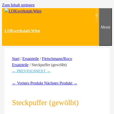
Zum Inhalt springen
0
Menü
LOKwerkstatt-Wien
Start
/
Ersatzteile
/
Fleischmann/Roco
Ersatzteile
/ Steckpuffer (gewölbt)
← PREVIOUS
NEXT →
← Voriges Produkt
Nächstes Produkt →
Steckpuffer (gewölbt)