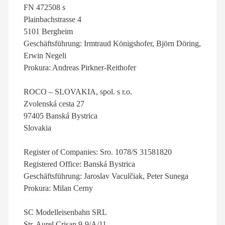
FN 472508 s
Plainbachstrasse 4
5101 Bergheim
Geschäftsführung: Irmtraud Königshofer, Björn Döring,
Erwin Negeli
Prokura: Andreas Pirkner-Reithofer
ROCO – SLOVAKIA, spol. s r.o.
Zvolenská cesta 27
97405 Banská Bystrica
Slovakia
Register of Companies: Sro. 1078/S 31581820
Registered Office: Banská Bystrica
Geschäftsführung: Jaroslav Vaculčiak, Peter Sunega
Prokura: Milan Cerny
SC Modelleisenbahn SRL
Str. Aurel Crisan 9-9/A/11