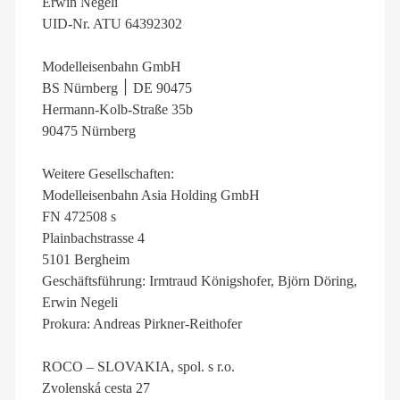
Erwin Negeli
UID-Nr. ATU 64392302
Modelleisenbahn GmbH
BS Nürnberg ׀ DE 90475
Hermann-Kolb-Straße 35b
90475 Nürnberg
Weitere Gesellschaften:
Modelleisenbahn Asia Holding GmbH
FN 472508 s
Plainbachstrasse 4
5101 Bergheim
Geschäftsführung: Irmtraud Königshofer, Björn Döring,
Erwin Negeli
Prokura: Andreas Pirkner-Reithofer
ROCO – SLOVAKIA, spol. s r.o.
Zvolenská cesta 27