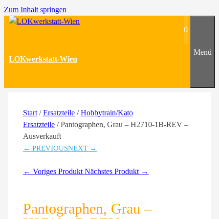
Zum Inhalt springen
0
Menü
LOKwerkstatt-Wien
Start
/
Ersatzteile
/
Hobbytrain/Kato
Ersatzteile
/ Pantographen, Grau – H2710-1B-REV –
Ausverkauft
← PREVIOUS
NEXT →
← Voriges Produkt
Nächstes Produkt →
Pantographen, Grau –