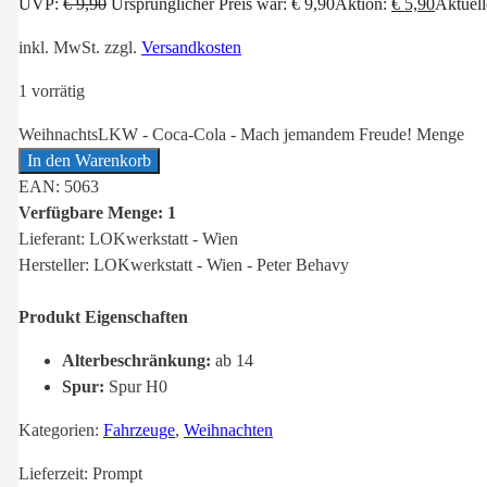
UVP:
€
9,90
Ursprünglicher Preis war: € 9,90
Aktion:
€
5,90
Aktuelle
inkl. MwSt.
zzgl.
Versandkosten
1 vorrätig
WeihnachtsLKW - Coca-Cola - Mach jemandem Freude! Menge
In den Warenkorb
EAN: 5063
Verfügbare Menge: 1
Lieferant: LOKwerkstatt - Wien
Hersteller: LOKwerkstatt - Wien - Peter Behavy
Produkt Eigenschaften
Alterbeschränkung:
ab 14
Spur:
Spur H0
Kategorien:
Fahrzeuge
,
Weihnachten
Lieferzeit:
Prompt