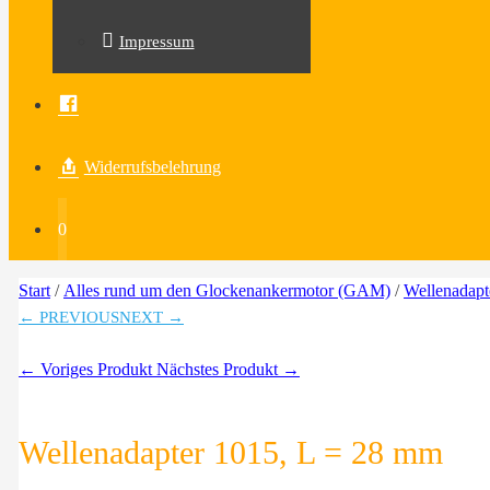
Impressum
Facebook
Widerrufsbelehrung
0
Start
/
Alles rund um den Glockenankermotor (GAM)
/
Wellenadapt
← PREVIOUS
NEXT →
← Voriges Produkt
Nächstes Produkt →
Wellenadapter 1015, L = 28 mm