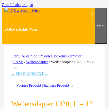
Zum Inhalt springen
0
Menü
LOKwerkstatt-Wien
Start
/
Alles rund um den Glockenankermotor
(GAM)
/
Wellenadapter
/ Wellenadapter 1020, L = 12
mm
← PREVIOUS
NEXT →
← Voriges Produkt
Nächstes Produkt →
Wellenadapter 1020, L = 12