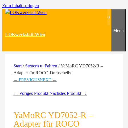
Zum Inhalt springen
0
Menü
LOKwerkstatt-Wien
Start
/
Steuern u. Fahren
/ YaMoRC YD7052-R –
Adapter für ROCO Drehscheibe
← PREVIOUS
NEXT →
← Voriges Produkt
Nächstes Produkt →
YaMoRC YD7052-R –
Adapter für ROCO