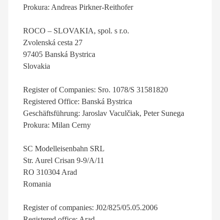
Prokura: Andreas Pirkner-Reithofer
ROCO – SLOVAKIA, spol. s r.o.
Zvolenská cesta 27
97405 Banská Bystrica
Slovakia
Register of Companies: Sro. 1078/S 31581820
Registered Office: Banská Bystrica
Geschäftsführung: Jaroslav Vaculčiak, Peter Sunega
Prokura: Milan Cerny
SC Modelleisenbahn SRL
Str. Aurel Crisan 9-9/A/11
RO 310304 Arad
Romania
Register of companies: J02/825/05.05.2006
Registered office: Arad