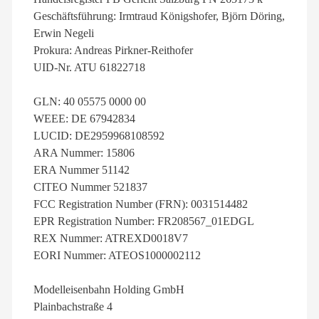
Geschäftsführung: Irmtraud Königshofer, Björn Döring,
Erwin Negeli
Prokura: Andreas Pirkner-Reithofer
UID-Nr. ATU 61822718
GLN: 40 05575 0000 00
WEEE: DE 67942834
LUCID: DE2959968108592
ARA Nummer: 15806
ERA Nummer 51142
CITEO Nummer 521837
FCC Registration Number (FRN): 0031514482
EPR Registration Number: FR208567_01EDGL
REX Nummer: ATREXD0018V7
EORI Nummer: ATEOS1000002112
Modelleisenbahn Holding GmbH
Plainbachstraße 4