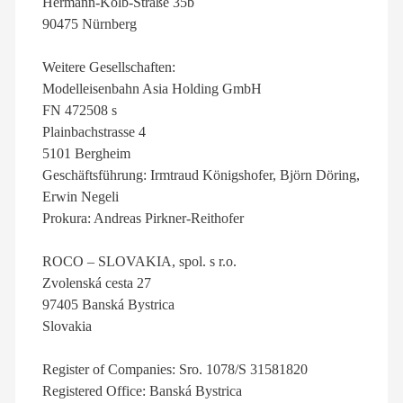
Hermann-Kolb-Straße 35b
90475 Nürnberg
Weitere Gesellschaften:
Modelleisenbahn Asia Holding GmbH
FN 472508 s
Plainbachstrasse 4
5101 Bergheim
Geschäftsführung: Irmtraud Königshofer, Björn Döring,
Erwin Negeli
Prokura: Andreas Pirkner-Reithofer
ROCO – SLOVAKIA, spol. s r.o.
Zvolenská cesta 27
97405 Banská Bystrica
Slovakia
Register of Companies: Sro. 1078/S 31581820
Registered Office: Banská Bystrica