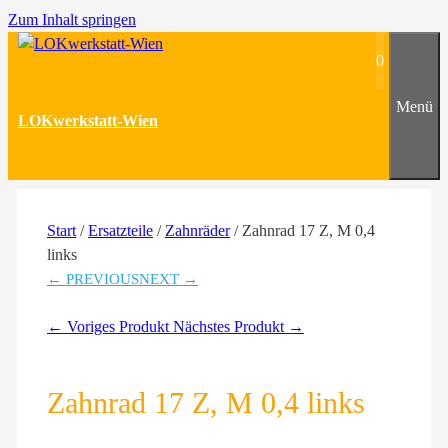
Zum Inhalt springen
0
Menü
LOKwerkstatt-Wien
Start
/
Ersatzteile
/
Zahnräder
/ Zahnrad 17 Z, M 0,4
links
← PREVIOUS
NEXT →
← Voriges Produkt
Nächstes Produkt →
Zahnrad 17 Z, M 0,4 links