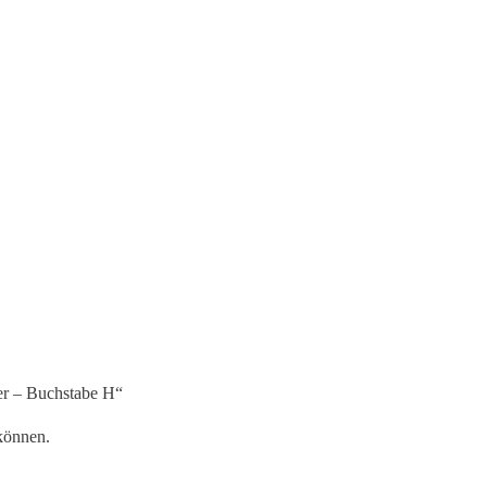
er – Buchstabe H“
können.