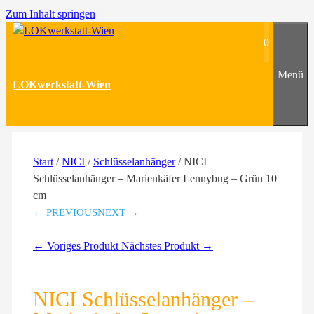
Zum Inhalt springen
0
Menü
LOKwerkstatt-Wien
Start
/
NICI
/
Schlüsselanhänger
/ NICI
Schlüsselanhänger – Marienkäfer Lennybug – Grün 10
cm
← PREVIOUS
NEXT →
← Voriges Produkt
Nächstes Produkt →
NICI Schlüsselanhänger –